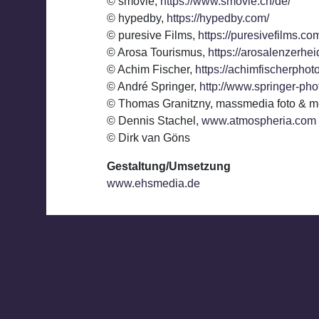
© smovie,
https://www.smovie.ch/de/
© hypedby,
https://hypedby.com/
© puresive Films,
https://puresivefilms.co
© Arosa Tourismus,
https://arosalenzerhe
© Achim Fischer,
https://achimfischerpho
© André Springer,
http://www.springer-pho
© Thomas Granitzny, massmedia foto & m
© Dennis Stachel,
www.atmospheria.com
© Dirk van Göns
Gestaltung/Umsetzung
www.ehsmedia.de