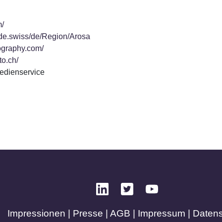
m/
ide.swiss/de/Region/Arosa
tography.com/
to.ch/
edienservice
Impressionen
|
Presse
|
AGB
|
Impressum
|
Daten