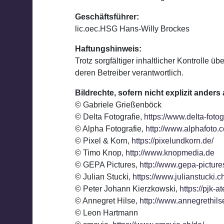
Geschäftsführer:
lic.oec.HSG Hans-Willy Brockes
Haftungshinweis:
Trotz sorgfältiger inhaltlicher Kontrolle ü
deren Betreiber verantwortlich.
Bildrechte, sofern nicht explizit ander
© Gabriele Grießenböck
© Delta Fotografie,
https://www.delta-fotog
© Alpha Fotografie,
http://www.alphafoto.
© Pixel & Korn,
https://pixelundkorn.de/
© Timo Knop,
http://www.knopmedia.de
© GEPA Pictures,
http://www.gepa-picture
© Julian Stucki,
https://www.julianstucki.ch
© Peter Johann Kierzkowski,
https://pjk-at
© Annegret Hilse,
http://www.annegrethilse
© Leon Hartmann