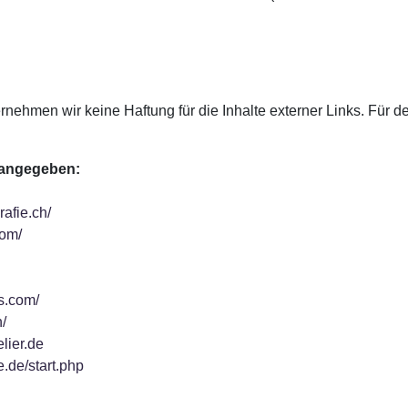
bernehmen wir keine Haftung für die Inhalte externer Links. Für d
s angegeben:
rafie.ch/
com/
s.com/
/
elier.de
.de/start.php